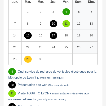
Lun.
Mar.
Mer.
Jeu.
Ven.
Sam.
Dim.
1
2
3
4
5
6
7
8
9
10
11
12
13
14
15
16
17
18
19
20
21
22
23
24
25
26
27
28
29
30
Quel service de recharge de véhicules électriques pour la
4
Métropole de Lyon ?
(Conférence Technique)
Présentation site web
10
(Nouveau site web)
Visite TOUR TO LYON / manifestation réservée aux
11
nouveaux adhérents
(Petit-Déjeuner Technique)