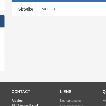
VIDELIO
CONTACT
LIENS
Q
Aidelec
Nos partenaires
Me
147 Avenue Marcel