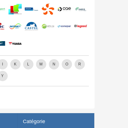
I
K
L
M
N
O
R
Y
Catégorie