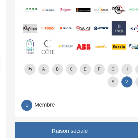
A
B
C
E
F
G
H
S
V
Membre
1
Raison sociale