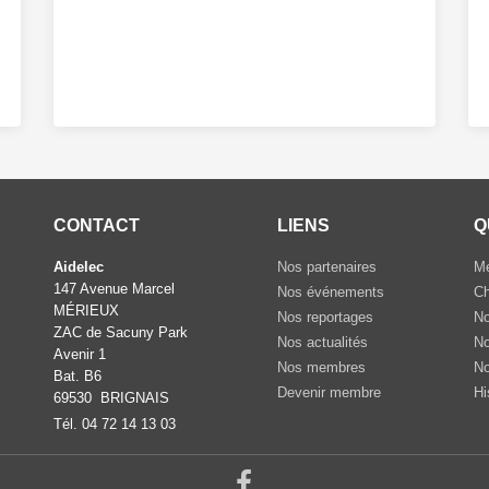
CONTACT
LIENS
Q
Aidelec
Nos partenaires
Me
147 Avenue Marcel
Nos événements
Ch
MÉRIEUX
Nos reportages
No
ZAC de Sacuny Park
Nos actualités
No
Avenir 1
Nos membres
No
Bat. B6
Devenir membre
Hi
69530 BRIGNAIS
Tél. 04 72 14 13 03